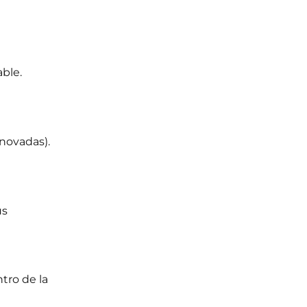
ble.
novadas).
us
ntro de la