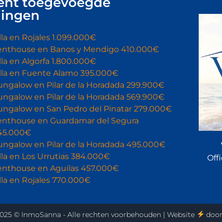
ent toegevoegde
ingen
lla en Rojales 1.099.000€
enthouse en Banos y Mendigo 410.000€
lla en Algorfa 1.800.000€
illa en Fuente Alamo 395.000€
ungalow en Pilar de la Horadada 299.900€
ungalow en Pilar de la Horadada 569.900€
ungalow en San Pedro del Pinatar 279.000€
enthouse en Guardamar del Segura
45.000€
ungalow en Pilar de la Horadada 495.000€
lla en Los Urrutias 384.000€
Offi
enthouse en Aguilas 457.000€
lla en Rojales 770.000€
025 © InmoSanna - Alle rechten voorbehouden | Website
doo