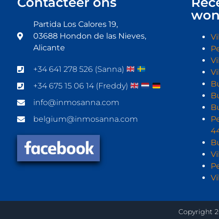
Contacteer ons
Rec
won
Partida Los Calores 19,
03688 Hondon de las Nieves,
Vi
Alicante
P
Vi
+34 641 278 526 (Sanna)
V
B
+34 675 15 06 14 (Freddy)
B
info@inmosanna.com
B
belgium@inmosanna.com
P
4
B
Vi
P
Vi
Copyright 2