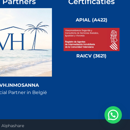
Partners
Certificaties
APIAL (A422)
RAICV (3621)
VH.INMOSANNA
cial Partner in België
r
Alphashare