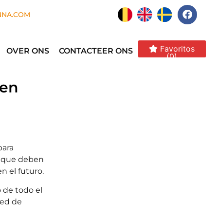
NNA.COM
Favoritos
OVER ONS
CONTACTEER ONS
(0)
 en
para
s que deben
 el futuro.
 de todo el
red de