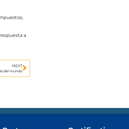
impuestos,
respuesta a
NEXT
ida del mundo