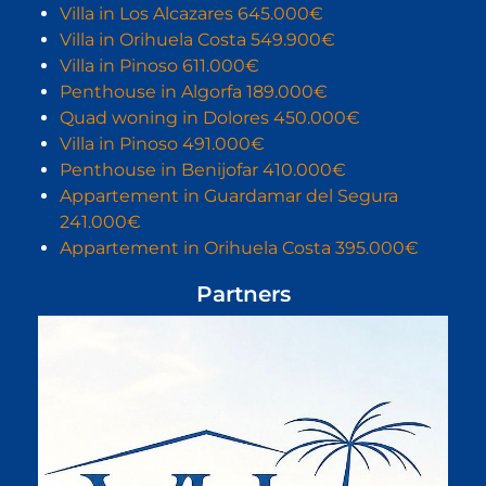
Villa in Los Alcazares 645.000€
Villa in Orihuela Costa 549.900€
Villa in Pinoso 611.000€
Penthouse in Algorfa 189.000€
Quad woning in Dolores 450.000€
Villa in Pinoso 491.000€
Penthouse in Benijofar 410.000€
Appartement in Guardamar del Segura
241.000€
Appartement in Orihuela Costa 395.000€
Partners