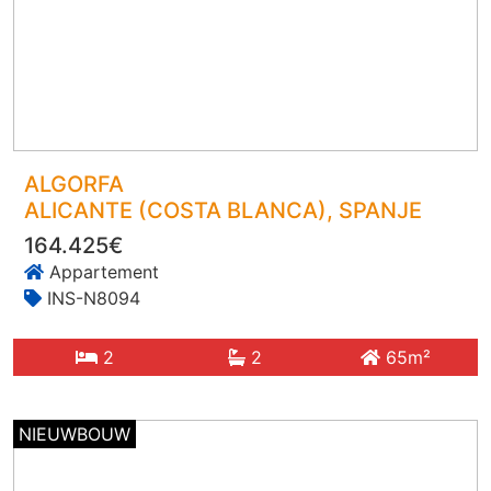
ALGORFA
ALICANTE (COSTA BLANCA)
, SPANJE
164.425€
Appartement
INS-N8094
2
2
65m²
NIEUWBOUW