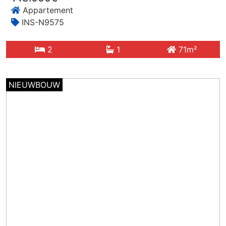
Appartement
INS-N9575
2
1
71m²
NIEUWBOUW