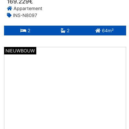
169.229€
Appartement
INS-N8097
2
2
64m²
NIEUWBOUW