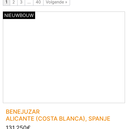
1
2
3
…
40
Volgende »
NIEUWBOUW
BENEJUZAR
ALICANTE (COSTA BLANCA)
, SPANJE
131.250€