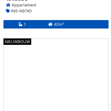
Appartement
INS-N9740
1
40m²
NIEUWBOUW