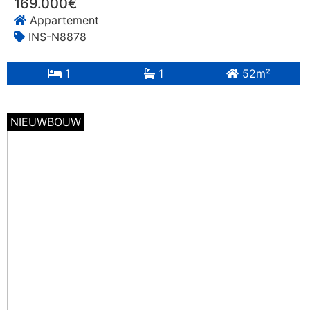
169.000€
Appartement
INS-N8878
1
1
52m²
NIEUWBOUW