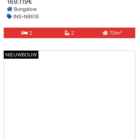
169.119€
Bungalow
INS-N8616
2
2
70m²
NIEUWBOUW