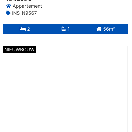
Appartement
INS-N9567
2
1
56m²
NIEUWBOUW