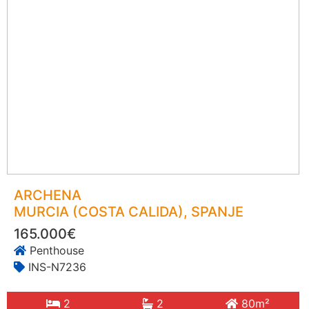
ARCHENA
MURCIA (COSTA CALIDA)
, SPANJE
165.000€
Penthouse
INS-N7236
2
2
80m²