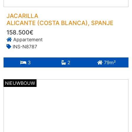
JACARILLA
ALICANTE (COSTA BLANCA)
, SPANJE
158.500€
Appartement
INS-N8787
3
2
79m²
NIEUWBOUW