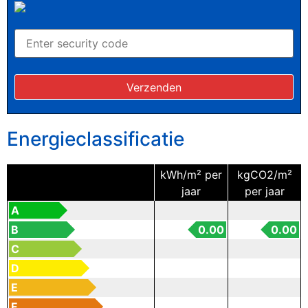
Energieclassificatie
kWh/m² per
kgCO2/m²
jaar
per jaar
A
B
0.00
0.00
C
D
E
F