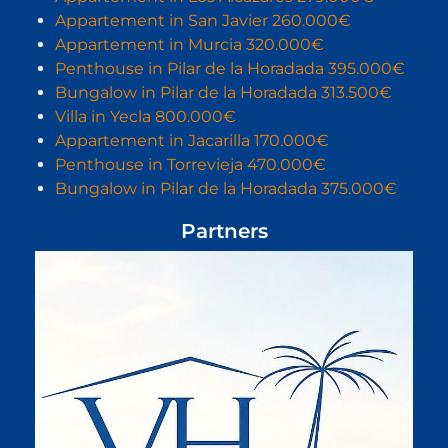
Appartement in San Javier 260.000€
Appartement in Murcia 320.000€
Penthouse in Pilar de la Horadada 395.000€
Bungalow in Pilar de la Horadada 313.500€
Villa in Yecla 800.000€
Appartement in Jacarilla 170.000€
Penthouse in Torrevieja 470.000€
Bungalow in Pilar de la Horadada 375.000€
Partners