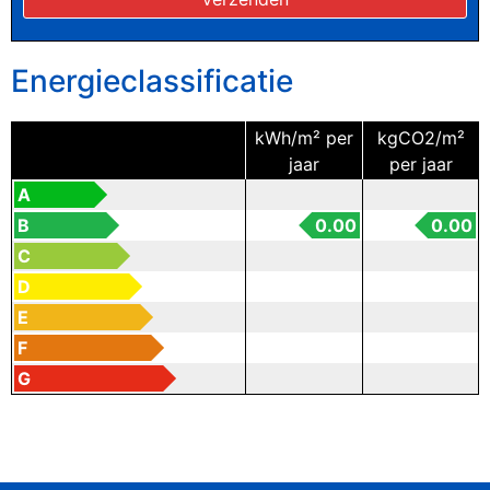
Energieclassificatie
kWh/m² per
kgCO2/m²
jaar
per jaar
A
B
0.00
0.00
C
D
E
F
G