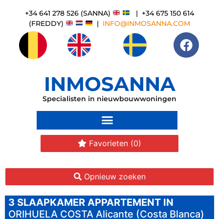
+34 641 278 526 (SANNA)
| +34 675 150 614
(FREDDY)
|
INFO@INMOSANNA.COM
INMOSANNA
Specialisten in nieuwbouwwoningen
Favorieten
(0)
Opnieuw zoeken
3 SLAAPKAMER
APPARTEMENT IN
ORIHUELA COSTA
Alicante (Costa Blanca)