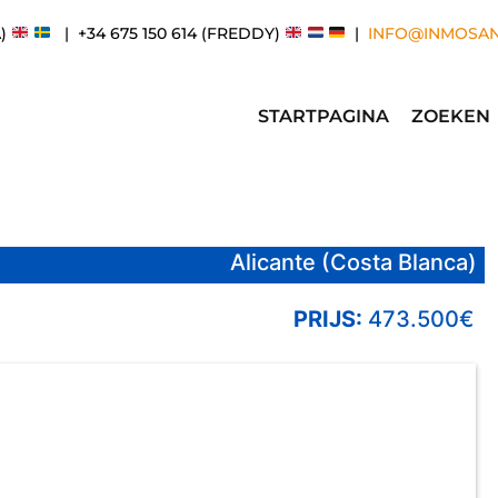
A)
| +34 675 150 614 (FREDDY)
|
INFO@INMOSA
STARTPAGINA
ZOEKEN
Alicante (Costa Blanca)
PRIJS:
473.500€