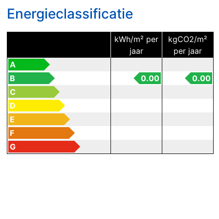
Energieclassificatie
kWh/m² per
kgCO2/m²
jaar
per jaar
A
B
0.00
0.00
C
D
E
F
G