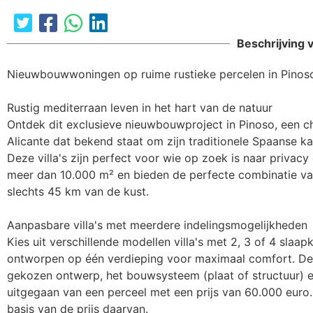
The requested cont
Beschrijving 
Nieuwbouwwoningen op ruime rustieke percelen in Pinoso,
Rustig mediterraan leven in het hart van de natuur

Ontdek dit exclusieve nieuwbouwproject in Pinoso, een ch
Alicante dat bekend staat om zijn traditionele Spaanse k
Deze villa's zijn perfect voor wie op zoek is naar privacy
meer dan 10.000 m² en bieden de perfecte combinatie van
slechts 45 km van de kust.

Aanpasbare villa's met meerdere indelingsmogelijkheden

Kies uit verschillende modellen villa's met 2, 3 of 4 slaa
ontworpen op één verdieping voor maximaal comfort. De ui
gekozen ontwerp, het bouwsysteem (plaat of structuur) en
uitgegaan van een perceel met een prijs van 60.000 euro. A
basis van de prijs daarvan.
