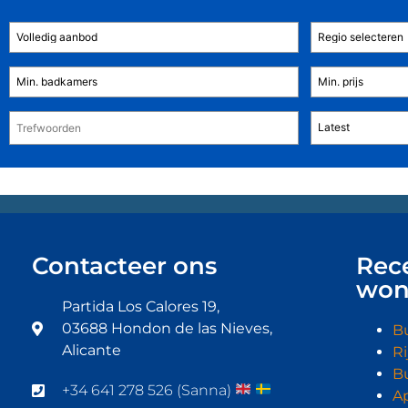
Contacteer ons
Rec
won
Partida Los Calores 19,
03688 Hondon de las Nieves,
B
Alicante
R
B
+34 641 278 526 (Sanna)
A