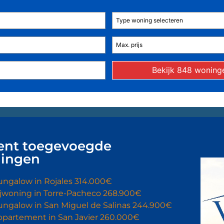
Type woning selecteren
ent toegevoegde
ingen
ungalow in Rojales 314.000€
ijwoning in Torre-Pacheco 268.900€
ungalow in San Miguel de Salinas 244.900€
ppartement in San Javier 260.000€