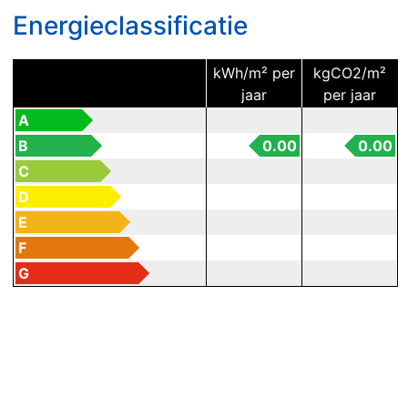
Energieclassificatie
kWh/m² per
kgCO2/m²
jaar
per jaar
A
B
0.00
0.00
C
D
E
F
G