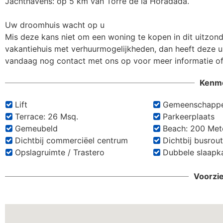
Jachthavens: op 5 km van Torre de la Horadada.

Uw droomhuis wacht op u

Mis deze kans niet om een woning te kopen in dit uitzond
vakantiehuis met verhuurmogelijkheden, dan heeft deze ur
vandaag nog contact met ons op voor meer informatie of
Kenm
Lift
Gemeenschappe
Terrace: 26 Msq.
Parkeerplaats
Gemeubeld
Beach: 200 Met
Dichtbij commerciëel centrum
Dichtbij busrou
Opslagruimte / Trastero
Dubbele slaapk
Voorzi