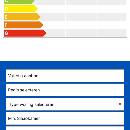
C
D
E
F
G
Type woning selecteren