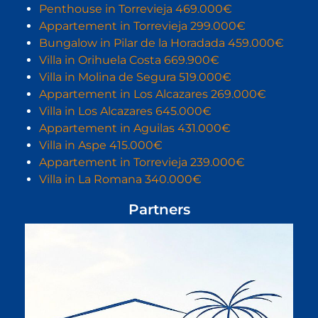
Penthouse in Torrevieja 469.000€
Appartement in Torrevieja 299.000€
Bungalow in Pilar de la Horadada 459.000€
Villa in Orihuela Costa 669.900€
Villa in Molina de Segura 519.000€
Appartement in Los Alcazares 269.000€
Villa in Los Alcazares 645.000€
Appartement in Aguilas 431.000€
Villa in Aspe 415.000€
Appartement in Torrevieja 239.000€
Villa in La Romana 340.000€
Partners