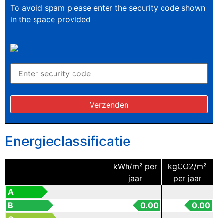
To avoid spam please enter the security code shown
in the space provided
Energieclassificatie
kWh/m² per
kgCO2/m²
jaar
per jaar
A
B
0.00
0.00