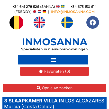
+34 641 278 526 (SANNA)
| +34 675 150 614
(FREDDY)
|
INFO@INMOSANNA.COM
INMOSANNA
Specialisten in nieuwbouwwoningen
Favorieten
(0)
Opnieuw zoeken
3 SLAAPKAMER
VILLA IN
LOS ALCAZARES
Murcia (Costa Calida)