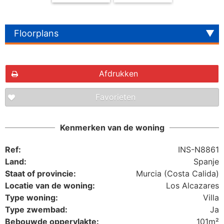
Floorplans
Afdrukken
Favorieten
The requested content cannot be found
Kenmerken van de woning
Ref:
INS-N8861
Land:
Spanje
Staat of provincie:
Murcia (Costa Calida)
Locatie van de woning:
Los Alcazares
Type woning:
Villa
Type zwembad:
Ja
Bebouwde oppervlakte:
101m²