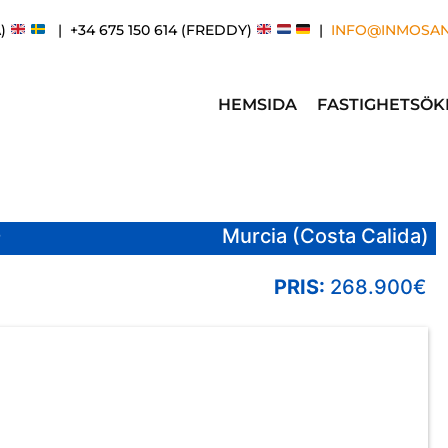
A)
| +34 675 150 614 (FREDDY)
|
INFO@INMOSA
HEMSIDA
FASTIGHETSÖK
O
Murcia (Costa Calida)
PRIS:
268.900€