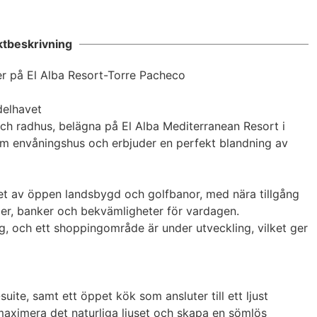
ent cannot be found
ktbeskrivning
 på El Alba Resort-Torre Pacheco

elhavet

ch radhus, belägna på El Alba Mediterranean Resort i 
 envåningshus och erbjuder en perfekt blandning av 
t av öppen landsbygd och golfbanor, med nära tillgång 
ger, banker och bekvämligheter för vardagen. 
 och ett shoppingområde är under utveckling, vilket ger 
ite, samt ett öppet kök som ansluter till ett ljust 
aximera det naturliga ljuset och skapa en sömlös 