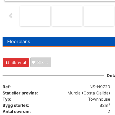
Floorplans
Skriv ut
Short
Deta
Ref:
INS-N9720
Stat eller provins:
Murcia (Costa Calida)
Typ:
Townhouse
Bygg storlek:
82m²
Antal sovrum:
2