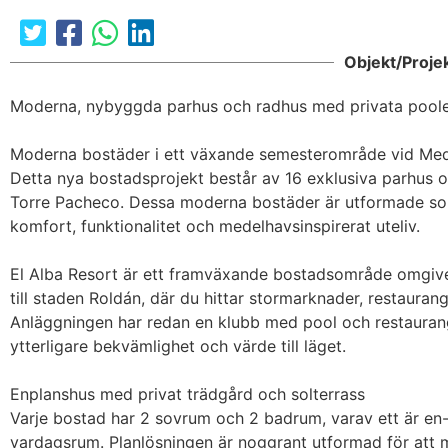
The requested cont
Objekt/Proje
Moderna, nybyggda parhus och radhus med privata pooler
Moderna bostäder i ett växande semesterområde vid Med
Detta nya bostadsprojekt består av 16 exklusiva parhus o
Torre Pacheco. Dessa moderna bostäder är utformade som
komfort, funktionalitet och medelhavsinspirerat uteliv.

El Alba Resort är ett framväxande bostadsområde omgive
till staden Roldán, där du hittar stormarknader, restauran
Anläggningen har redan en klubb med pool och restaurang,
ytterligare bekvämlighet och värde till läget.

Enplanshus med privat trädgård och solterrass

Varje bostad har 2 sovrum och 2 badrum, varav ett är en-su
vardagsrum. Planlösningen är noggrant utformad för att m