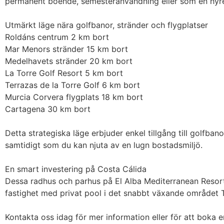
permanent boende, semesteranvändning eller som en hyres
Utmärkt läge nära golfbanor, stränder och flygplatser

Roldáns centrum 2 km bort

Mar Menors stränder 15 km bort

Medelhavets stränder 20 km bort

La Torre Golf Resort 5 km bort

Terrazas de la Torre Golf 6 km bort

Murcia Corvera flygplats 18 km bort

Cartagena 30 km bort

Detta strategiska läge erbjuder enkel tillgång till golfban
samtidigt som du kan njuta av en lugn bostadsmiljö.

En smart investering på Costa Cálida

Dessa radhus och parhus på El Alba Mediterranean Resort e
fastighet med privat pool i det snabbt växande området T
Kontakta oss idag för mer information eller för att boka