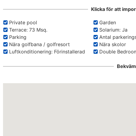
Klicka för att impo
Private pool
Garden
Terrace: 73 Msq.
Solarium: Ja
Parking
Antal parkerings
Nära golfbana / golfresort
Nära skolor
Luftkonditionering: Förinstallerad
Double Bedroom
Bekväml