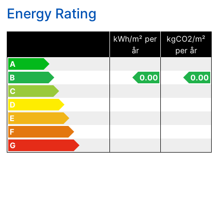
Energy Rating
kWh/m² per
kgCO2/m²
år
per år
A
B
0.00
0.00
C
D
E
F
G