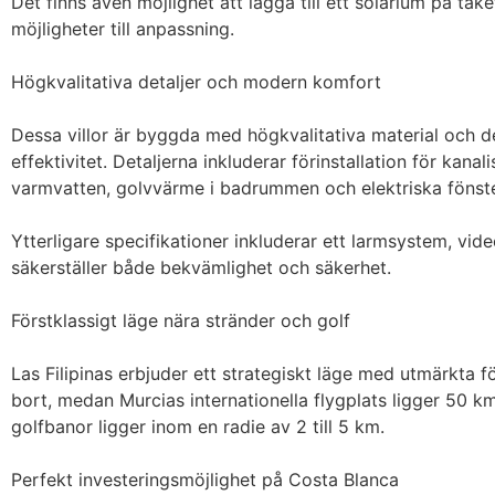
Det finns även möjlighet att lägga till ett solarium på take
möjligheter till anpassning.

Högkvalitativa detaljer och modern komfort

Dessa villor är byggda med högkvalitativa material och de
effektivitet. Detaljerna inkluderar förinstallation för kana
varmvatten, golvvärme i badrummen och elektriska fönster
Ytterligare specifikationer inkluderar ett larmsystem, vid
säkerställer både bekvämlighet och säkerhet.

Förstklassigt läge nära stränder och golf

Las Filipinas erbjuder ett strategiskt läge med utmärkta fö
bort, medan Murcias internationella flygplats ligger 50 km
golfbanor ligger inom en radie av 2 till 5 km.

Perfekt investeringsmöjlighet på Costa Blanca
