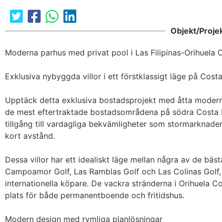
The requested cont
Objekt/Proje
Moderna parhus med privat pool i Las Filipinas-Orihuela C
Exklusiva nybyggda villor i ett förstklassigt läge på Costa
Upptäck detta exklusiva bostadsprojekt med åtta moderna p
de mest eftertraktade bostadsområdena på södra Costa B
tillgång till vardagliga bekvämligheter som stormarknader,
kort avstånd.

Dessa villor har ett idealiskt läge mellan några av de bäst
Campoamor Golf, Las Ramblas Golf och Las Colinas Golf, oc
internationella köpare. De vackra stränderna i Orihuela Cost
plats för både permanentboende och fritidshus.

Modern design med rymliga planlösningar
