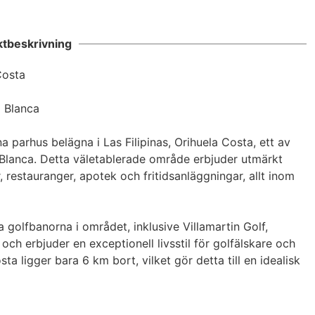
ent cannot be found
ktbeskrivning
osta

 Blanca

arhus belägna i Las Filipinas, Orihuela Costa, ett av 
lanca. Detta väletablerade område erbjuder utmärkt 
 restauranger, apotek och fritidsanläggningar, allt inom 
a golfbanorna i området, inklusive Villamartin Golf, 
h erbjuder en exceptionell livsstil för golfälskare och 
a ligger bara 6 km bort, vilket gör detta till en idealisk 