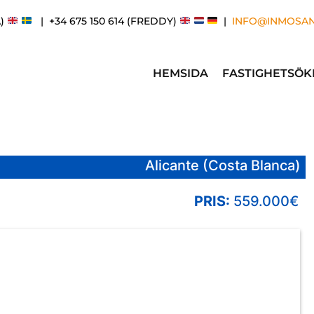
A)
| +34 675 150 614 (FREDDY)
|
INFO@INMOSA
HEMSIDA
FASTIGHETSÖK
Alicante (Costa Blanca)
PRIS:
559.000€