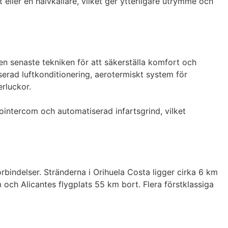
t eller en halvkällare, vilket ger ytterligare utrymme och 
n senaste tekniken för att säkerställa komfort och 
liserad luftkonditionering, aerotermiskt system för 
luckor.

eointercom och automatiserad infartsgrind, vilket 
rbindelser. Stränderna i Orihuela Costa ligger cirka 6 km 
 och Alicantes flygplats 55 km bort. Flera förstklassiga 