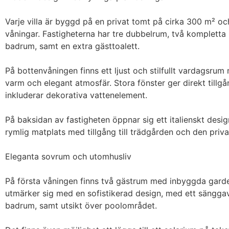
Varje villa är byggd på en privat tomt på cirka 300 m² oc
våningar. Fastigheterna har tre dubbelrum, två kompletta
badrum, samt en extra gästtoalett.

På bottenvåningen finns ett ljust och stilfullt vardagsrum
varm och elegant atmosfär. Stora fönster ger direkt tillgå
inkluderar dekorativa vattenelement.

På baksidan av fastigheten öppnar sig ett italienskt des
rymlig matplats med tillgång till trädgården och den priva
Eleganta sovrum och utomhusliv

På första våningen finns två gästrum med inbyggda garde
utmärker sig med en sofistikerad design, med ett sänggavel 
badrum, samt utsikt över poolområdet.
