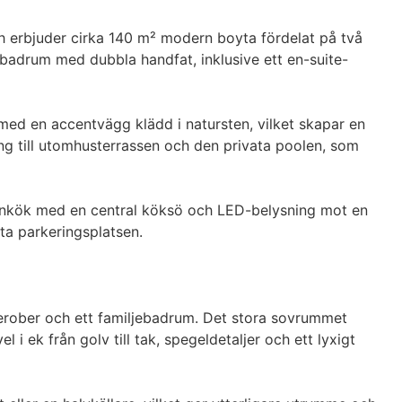
h erbjuder cirka 140 m² modern boyta fördelat på två 
 badrum med dubbla handfat, inklusive ett en-suite-
 med en accentvägg klädd i natursten, vilket skapar en 
ng till utomhusterrassen och den privata poolen, som 
ignkök med en central köksö och LED-belysning mot en 
ta parkeringsplatsen.

rober och ett familjebadrum. Det stora sovrummet 
i ek från golv till tak, spegeldetaljer och ett lyxigt 