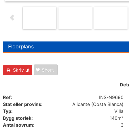
Floorplans
Skriv ut
Short
Deta
Ref:
INS-N9690
Stat eller provins:
Alicante (Costa Blanca)
Typ:
Villa
Bygg storlek:
140m²
Antal sovrum:
3