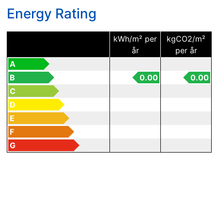
Energy Rating
kWh/m² per
kgCO2/m²
år
per år
A
B
0.00
0.00
C
D
E
F
G